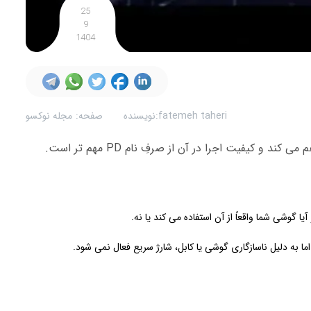
25
9
1404
fatemeh taheri
نویسنده:
صفحه:
مجله نوکسو
یا گوشی شما واقعاً از آن استفاده می کند یا نه.