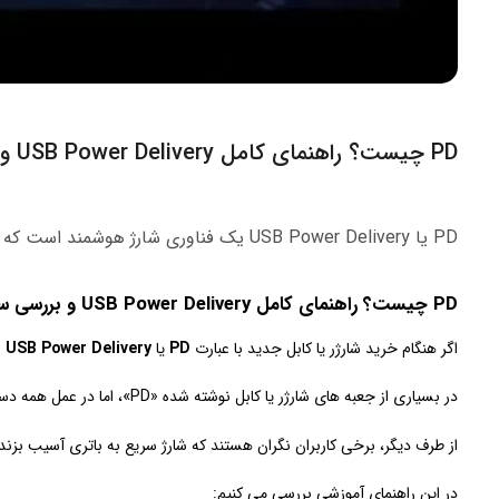
PD چیست؟ راهنمای کامل USB Power Delivery و سازگاری گوشی‌ها
PD یا USB Power Delivery یک فناوری شارژ هوشمند است که در صورت سازگاری گوشی، شارژر و کابل، شارژ سریع‌ تر و ایمن‌ تری فراهم می‌ کند و کیفیت اجرا در آن از صرفِ نام PD مهم‌ تر است.
PD چیست؟ راهنمای کامل USB Power Delivery و بررسی سازگاری گوشی‌ها
اگر هنگام خرید شارژر یا کابل جدید با عبارت
PD
یا
USB Power Delivery
ر
در بسیاری از جعبه‌ های شارژر یا کابل نوشته شده «PD»، اما در عمل همه دستگاه‌ها نمی‌ توانند از این فناوری استفاده کنند. گاهی هم کاربر شارژر PD تهیه میکند اما به دلیل ناسازگاری گوشی یا کابل، شارژ سریع فعال نمی شود.
از طرف دیگر، برخی کاربران نگران هستند که شارژ سریع به باتری آسیب بز
در این راهنمای آموزشی بررسی می کنیم: