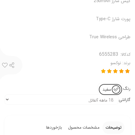
کیس شارژ 250mAh
پورت شارژ Type‑C
طراحی True Wireless
کدکالا:
برند:
نوکسو
رنگ
سفید
گارانتی
توضیحات
مشخصات محصول
بازخوردها