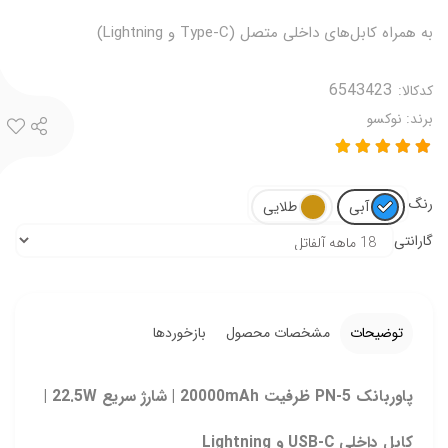
به همراه کابل‌های داخلی متصل (Type-C و Lightning)
کدکالا:
برند:
نوکسو
رنگ
آبی
طلایی
گارانتی
توضیحات
مشخصات محصول
بازخوردها
پاوربانک PN‑5 ظرفیت 20000mAh | شارژ سریع 22.5W |
کابل داخلی USB‑C و Lightning