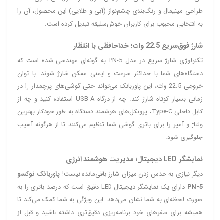
طراحی مینیمال و رنگ‌بندی چشم‌نواز (آبی و طلایی) این محصول، آن را
به انتخابی محبوب برای کاربران خوش‌سلیقه تبدیل کرده است.
شارژ فوق‌سریع 22.5 وات؛ خداحافظی با انتظار
تکنولوژی شارژ سریع در مدل PN-5 به گونه‌ای مهندسی شده است که
دستگاه‌های شما با حداکثر سرعت و ایمنی ممکن شارژ شوند. با توان
خروجی 22.5 وات، این پاوربانک می‌تواند حتی گوشی‌های پرچمدار را در
زمانی بسیار کوتاه شارژ کند. چه از درگاه USB-A استفاده کنید و چه از
کابل داخلی Type-C، پروتکل‌های هوشمند دستگاه به طور خودکار بهترین
ولتاژ و آمپر را برای باتری گوشی شما تنظیم می‌کنند تا از هرگونه آسیب
جلوگیری شود.
نمایشگر LED دیجیتال؛ مدیریت هوشمند انرژی
دیگر نیازی به حدس زدن میزان شارژ باقی‌مانده نیست!
پاوربانک نوکسو
PN-5
دارای یک نمایشگر دیجیتال LED دقیق است که درصد باتری را به
صورت لحظه‌ای به شما نشان می‌دهد. این ویژگی به شما کمک می‌کند تا
همیشه برای سفرهای خود برنامه‌ریزی دقیق‌تری داشته باشید و قبل از