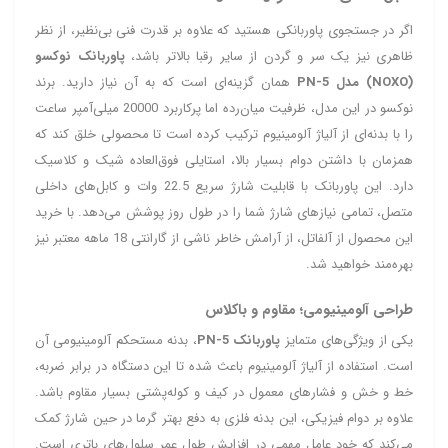
اگر در جستجوی پاوربانکی هستید که علاوه بر قدرت فنی بی‌نظیر، از نظر
ظاهری نیز یک سر و گردن از سایر رقبا بالاتر باشد،
پاوربانک نوکسو
(NOXO) مدل PN-5
همان گزینه‌ای است که به آن نیاز دارید. برند
نوکسو در این مدل، ظرفیت میان‌رده اما پرکاربرد 20000 میلی‌آمپر ساعت
را با بدنه‌ای از آلیاژ آلومینیوم ترکیب کرده است تا محصولی خلق کند که
همزمان با داشتن دوام بسیار بالا، استایلی فوق‌العاده شیک و کلاسیک
دارد. این پاوربانک با قابلیت شارژ سریع 22.5 وات و کابل‌های داخلی
متصل، تمامی نیازهای شارژ شما را در طول روز پوشش می‌دهد. با خرید
این محصول از آلفاتل، از آرامش خاطر ناشی از گارانتی 18 ماهه معتبر نیز
بهره‌مند خواهید شد.
طراحی آلومینیومی؛ مقاوم و باکلاس
یکی از ویژگی‌های متمایز
پاوربانک PN-5
، بدنه مستحکم آلومینیومی آن
است. استفاده از آلیاژ آلومینیوم باعث شده تا این دستگاه در برابر ضربه،
خط و خش و فشارهای معمول در کیف و کوله‌پشتی بسیار مقاوم باشد.
علاوه بر دوام فیزیکی، این بدنه فلزی به دفع بهتر گرما در حین شارژ کمک
می‌کند که خود عامل مهمی در افزایش طول عمر سلول‌های باتری است.