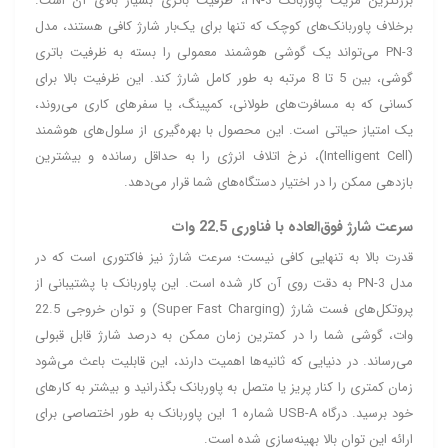
بزرگترین مزیت پاوربانک PN-3، ظرفیت باتری بسیار بالای آن است.
برخلاف پاوربانک‌های کوچک که تنها برای یک‌بار شارژ کافی هستند، مدل
PN-3 می‌تواند یک گوشی هوشمند معمولی را بسته به ظرفیت باتری
گوشی، بین 5 تا 8 مرتبه به طور کامل شارژ کند. این ظرفیت بالا برای
کسانی که به مسافرت‌های طولانی، کمپینگ، یا سفرهای کاری می‌روند،
یک امتیاز حیاتی است. این محصول با بهره‌گیری از سلول‌های هوشمند
(Intelligent Cell)، نرخ اتلاف انرژی را به حداقل رسانده و بیشترین
بازدهی ممکن را در اختیار دستگاه‌های شما قرار می‌دهد.
سرعت شارژ فوق‌العاده با فناوری 22.5 وات
قدرت بالا به تنهایی کافی نیست؛ سرعت شارژ نیز فاکتوری است که در
مدل PN-3 به دقت روی آن کار شده است. این پاوربانک با پشتیبانی از
پروتکل‌های فست شارژ (Super Fast Charging) و توان خروجی 22.5
وات، گوشی شما را در کمترین زمان ممکن به درصد شارژ قابل قبولی
می‌رساند. در دنیایی که ثانیه‌ها اهمیت دارند، این قابلیت باعث می‌شود
زمان کمتری را کنار پریز یا متصل به پاوربانک بگذرانید و بیشتر به کارهای
خود برسید. درگاه USB-A شماره 1 این پاوربانک به طور اختصاصی برای
ارائه این توان بالا بهینه‌سازی شده است.