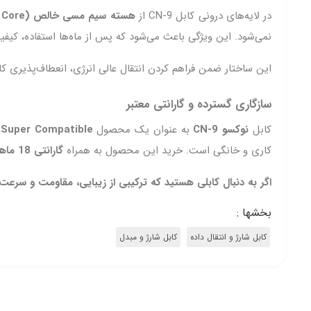
در لایه‌های درونی کابل CN‑9 از
هسته سیم مسی خالص (Pure Copper Wire Core)
نمی‌شود. این ویژگی باعث می‌شود که پس از ماه‌ها استفاده، کی
این ساختار ضمن فراهم کردن انتقال عالی انرژی، انعطاف‌پذیری ک
سازگاری گسترده و گارانتی معتبر
کابل
نوکسو CN‑9
به عنوان یک محصول
Super Compatible
کاری و خانگی است. خرید این محصول به همراه
گارانتی 18 ماهه آلفاتل
اگر به دنبال کابلی هستید که ترکیبی از زیبایی، مقاومت و سرعت باشد، خرید کابل USB به Lightning نوکسو مدل 9
بخشها :
کابل شارژ و انتقال داده
کابل شارژ و مبدل