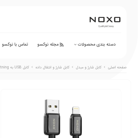
دسته بندی محصولات
مجله نوکسو
تماس با نوکسو
صفحه اصلی
کابل شارژ و مبدل
کابل شارژ و انتقال داده
کابل USB به Lightning نوکسو مدل CN‑9 | کابل شارژ 2.4 آمپر نایلونی آیفونی