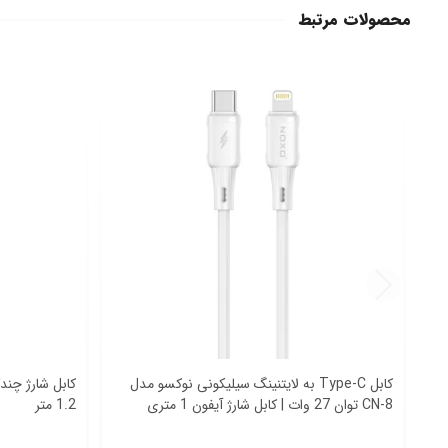
محصولات مرتبط
کابل Type‑C به لایتنینگ سیلیکونی نوکسو مدل
CN‑8 توان 27 وات | کابل شارژ آیفون 1 متری
1.2 متر