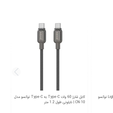
کابل شارژ 27 وات Type-C به Lightning نوکسو
کابل شارژ 60 وات Type-C به Type-C نوکسو مدل
CN-10 | نایلونی طول 1.2 متر
شارژ سریع