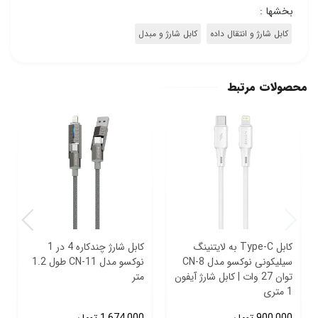
بخشها :
کابل شارژ و انتقال داده
کابل شارژ و مبدل
محصولات مرتبط
کابل Type‑C به لایتنینگ
کابل شارژ چندکاره 4 در 1
سیلیکونی نوکسو مدل CN‑8
نوکسو مدل CN-11 طول 1.2
توان 27 وات | کابل شارژ آیفون
متر
1 متری
900,000
تومان
1,674,000
تومان