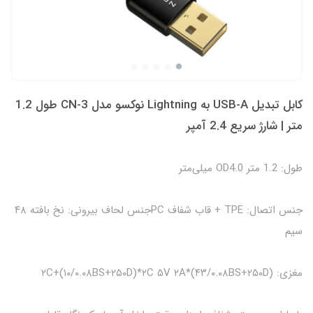
کابل تبدیل USB-A به Lightning نوکسو مدل CN-3 طول 1.2
متر | شارژ سریع 2.4 آمپر
طول: 1.2 متر OD4.0 میلی‌متر
جنس اتصال: TPE + قاب شفاف PCجنس لحاف بیرونی: نخ بافته ۴۸
سیم
مغزی: (۴۳/۰.۰۸BS+۲۵۰D)*۲C+(۱۰/۰.۰۸BS+۲۵۰D)*۲C ۵V ۲A