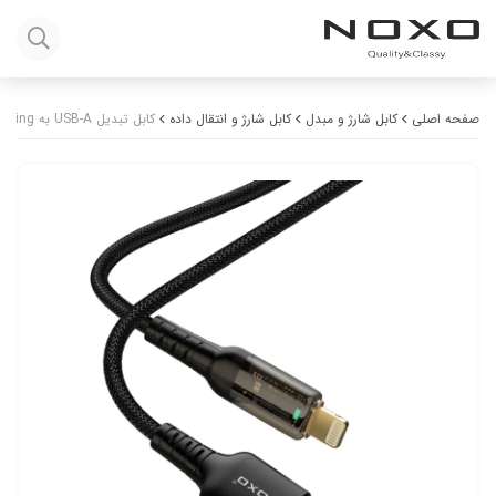
صفحه اصلی
کابل شارژ و مبدل
کابل شارژ و انتقال داده
کابل تبدیل USB-A به Lightning نوکسو مدل CN-3 طول 1.2 متر | شارژ سریع 2.4 آمپر