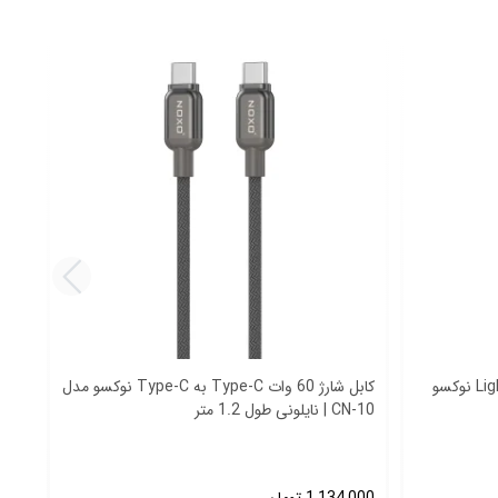
کابل شارژ 27 وات Type-C به Lightning نوکسو
کابل شارژ 60 وات Type-C به Type-C نوکسو مدل
CN-10 | نایلونی طول 1.2 متر
شارژ سریع