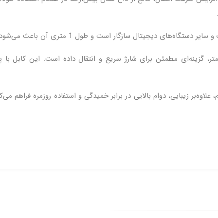
رن با روکش PVC برس‌خورده و کانکتورهای PVC مقاوم، علاوه‌بر زیبایی، دوام بالایی در برابر خمیدگی و اس