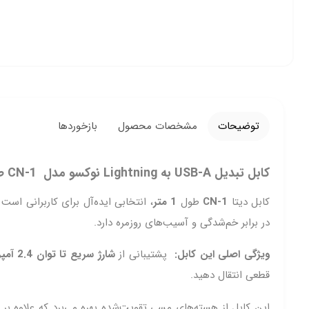
توضیحات
مشخصات محصول
بازخوردها
کابل تبدیل USB-A به Lightning نوکسو مدل CN-1 طول 1متر شارژ سریع 2.4 آمپر – مناسب شارژ و انتقال داده
کابل دیتا
CN-1
طول
1 متر
در برابر خم‌شدگی و آسیب‌های روزمره دارد.
ویژگی اصلی این کابل:
پشتیبانی از
شارژ سریع تا توان 2.4 آمپر (5V/2A)
قطعی انتقال دهید.