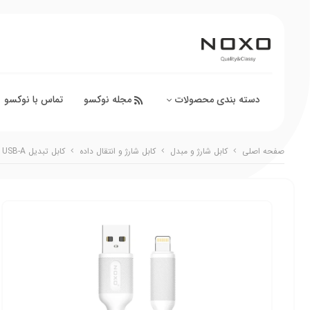
دسته بندی محصولات
مجله نوکسو
تماس با نوکسو
صفحه اصلی
کابل شارژ و مبدل
کابل شارژ و انتقال داده
کابل تبدیل USB-A به Lightning نوکسو مدل CN-1 طول 1متر شارژ سریع 2.4 آمپر