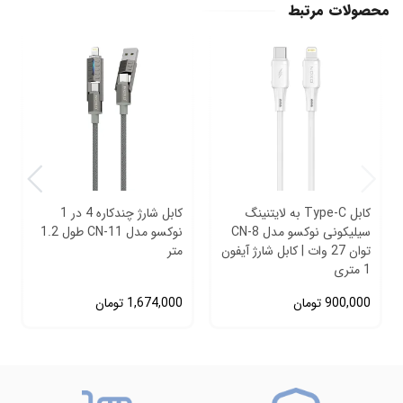
محصولات مرتبط
کابل Type‑C به لایتنینگ
کابل شارژ چندکاره 4 در 1
سیلیکونی نوکسو مدل CN‑8
نوکسو مدل CN-11 طول 1.2
توان 27 وات | کابل شارژ آیفون
متر
1 متری
900,000
تومان
1,674,000
تومان