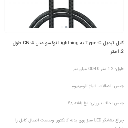
کابل تبدیل Type-C به Lightning نوکسو مدل CN-4 طول
1.2متر
طول: 1.2 متر OD4.0 میلی‌متر
جنس اتصالات: آلیاژ آلومینیوم
جنس لحاف بیرونی: نخ بافته ۴۸
چراغ نشانگر LED سبز روی بدنه کانکتور، وضعیت اتصال کابل را