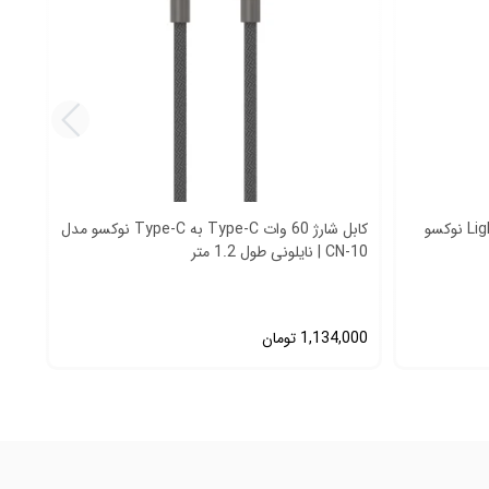
کابل شارژ 27 وات Type-C به Lightning نوکسو
کابل شارژ 60 وات Type-C به Type-C نوکسو مدل
CN-10 | نایلونی طول 1.2 متر
شارژ سریع
1,134,000
تومان
000