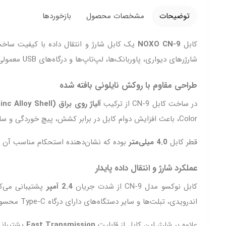
توضیحات
مشخصات محصول
بازخوردها
کابل
NOXO CN‑9
یک کابل شارژ و انتقال داده با کیفیت ساخت بالا است که برای د
شارژرهای دیواری، پاوربانک‌ها، لپ‌تاپ‌ها و درگاه‌های USB معمولی را فراهم می‌کند. طول استاندارد 1 متری آن نیز استفاده روزمره در منزل، محل کار یا خودرو را آسان کرده است.
طراحی مقاوم با روکش نایلونی بافته شده
در ساخت کابل CN‑9 از ترکیب
آلیاژ روی براق (Glossy Zinc Alloy Shell)
Color، باعث افزایش دوام کابل در برابر کشش، پیچ خوردگی و ساییدگی می‌شود. خاصیت
قطر کابل
4.0 میلی‌متر
بوده که نشان‌دهنده استحکام مناسب آن در
عملکرد شارژ و انتقال داده پایدار
کابل نوکسو مدل CN‑9 از شدت جریان
2.4 آمپر
پشتیبانی می‌کن
اندرویدی، تبلت‌ها و سایر دستگاه‌های دارای درگاه Type‑C محسوب می‌شود.
علاوه بر شارژ، این کابل از قابلیت
Fast Transmission
پشتیبانی