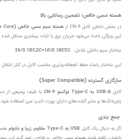
هسته مسی خالص؛ تضمین رسانایی بالا
در بخش داخلی کابل CN‑9 از
هسته سیم مسی خالص (Pure Copper Wire Core)
این ویژگی باعث می‌شود جریان برق با ثبات بیشتری منتقل شده و
ساختار سیم داخلی شامل:
2C
2C+10/0.1BC
26/0.1BC
این ساختار باعث حفظ انعطاف‌پذیری مناسب کابل در کنار انتقال پ
سازگاری گسترده (Super Compatible)
کابل
USB-A به Type‑C نوکسو CN‑9
پاوربانک‌ها و سایر گجت‌های دارای پورت تایپ سی استفاده شود.
جمع‌ بندی
اگر به دنبال یک کابل
USB به Type‑C مقاوم، زیبا و بادوام
هستید که هم
نایلونی بافته شده، هسته مسی خالص و طراحی ضد گره، این محصول 