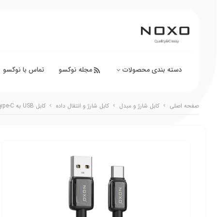
دسته بندی محصولات
مجله نوکسو
تماس با نوکسو
صفحه اصلی
کابل شارژ و مبدل
کابل شارژ و انتقال داده
کابل USB به Type‑C نوکسو مدل CN‑9 | کابل شارژ 2.4 آمپر نایلونی طول 1 متر