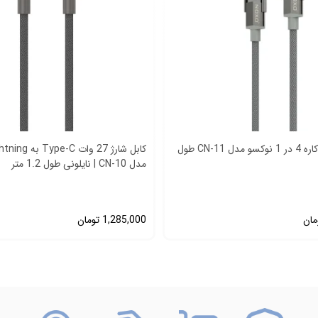
کابل شارژ چندکاره 4 در 1 نوکسو مدل CN-11 طول
مدل CN-10 | نایلونی طول 1.2 متر
مان
1,285,000
تومان