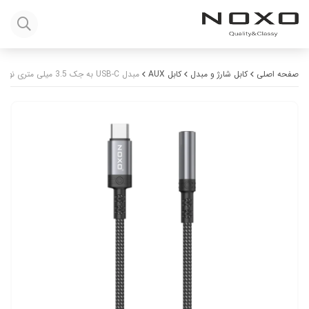
صفحه اصلی
کابل شارژ و مبدل
کابل AUX
مبدل USB-C به جک 3.5 میلی متری نوکسو مدل JACK-N-2 |طول 1.4متر