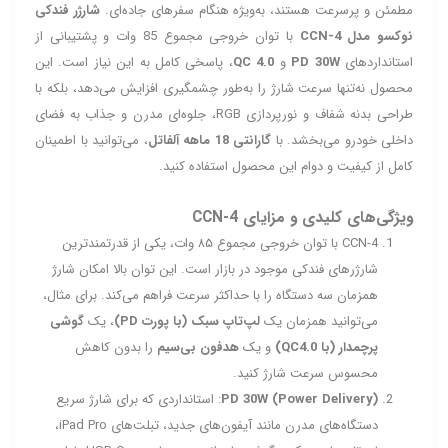
مطمئن و پرسرعت هستند، به‌ویژه هنگام سفرهای جاده‌ای.
شارژر فندکی
نوکسو مدل CCN‑4
با توان خروجی مجموع 85 وات و پشتیبانی از
استانداردهای
PD 30W
و
QC 4.0
، پاسخی کامل به این نیاز است. این
محصول نه‌تنها سرعت شارژ را به‌طور چشمگیری افزایش می‌دهد، بلکه با
طراحی بدنه شفاف و نورپردازی RGB، جلوه‌ای مدرن و جذاب به فضای
داخلی خودرو می‌بخشد. با
گارانتی 18 ماهه آلفاتل
، می‌توانید با اطمینان
کامل از کیفیت و دوام این محصول استفاده کنید.
ویژگی‌های کلیدی و مزایای CCN‑4
CCN‑4 با توان خروجی مجموع ۸۵ وات، یکی از قدرتمندترین
شارژرهای فندکی موجود در بازار است. این توان بالا امکان شارژ
همزمان سه دستگاه را با حداکثر سرعت فراهم می‌کند. برای مثال،
می‌توانید همزمان یک
لپ‌تاپ سبک (با پورت PD)
، یک
گوشی
پرچمدار (با QC4.0)
و یک
هدفون بی‌سیم
را بدون کاهش
محسوس سرعت شارژ کنید.
PD 30W (Power Delivery)
: استانداردی که برای شارژ سریع
دستگاه‌های مدرن مانند آیفون‌های جدید، تبلت‌های iPad Pro،