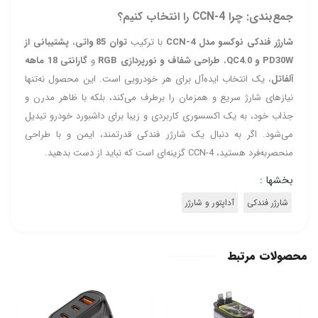
جمع‌بندی: چرا CCN‑4 را انتخاب کنیم؟
شارژر فندکی نوکسو مدل CCN‑4
با ترکیب
توان 85 واتی
،
پشتیبانی از
PD30W و QC4.0
،
طراحی شفاف و نورپردازی RGB
و
گارانتی 18 ماهه
آلفاتل
، یک انتخاب ایده‌آل برای هر خودرویی است. این محصول نه‌تنها
نیازهای شارژ سریع و همزمان را برطرف می‌کند، بلکه با ظاهر مدرن و
جذاب خود، به یک اکسسوری کاربردی و زیبا برای داشبورد خودرو تبدیل
می‌شود. اگر به دنبال یک شارژر فندکی قدرتمند، ایمن و با طراحی
منحصربه‌فرد هستید، CCN‑4 گزینه‌ای است که نباید از دست بدهید.
بخشها :
شارژر فندکی
آداپتور و شارژر
محصولات مرتبط