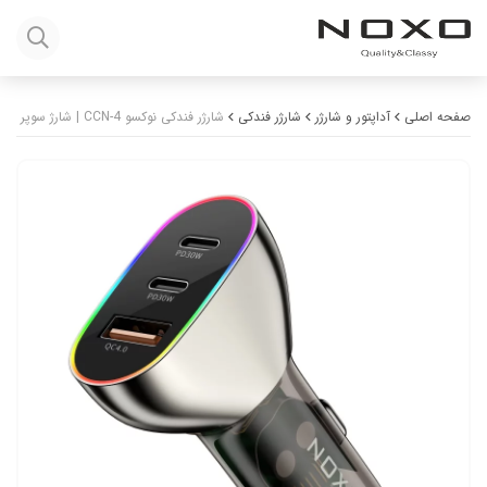
صفحه اصلی
آداپتور و شارژر
شارژر فندکی
شارژر فندکی نوکسو CCN-4 | شارژ سوپر فست 85 وات با PD30W + QC4.0