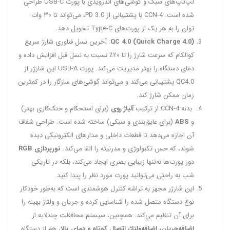
لپ‌تاپ‌های سبک و گوشی‌های اندرویدی با پورت USB‑C طراحی
شده است. CCN‑4 با پشتیبانی از PD 3.0، می‌تواند تا ۳۰ وات
توان را به هر یک از پورت‌های Type‑C تحویل دهد.
QC 4.0 (Quick Charge 4.0)
: آخرین نسل فناوری شارژ سریع
کوالکام که سرعت شارژ را تا ۲۰٪ نسبت به نسل قبل افزایش داده و
دمای دستگاه را بهتر مدیریت می‌کند. پورت USB‑A این شارژر از
QC4.0 پشتیبانی می‌کند و می‌تواند گوشی‌های سازگار را در کمترین
زمان ممکن شارژ کند.
بدنه CCN‑4 از ترکیب
آلیاژ روی
(برای استحکام و خنک‌کاری بهتر)
و
ABS
(برای عایق‌بندی و سبکی) ساخته شده است. طراحی شفاف
آن اجازه می‌دهد تا قطعات داخلی و مدارهای الکترونیکی دیده
شوند، که حس تکنولوژی و مدرنیته را القا می‌کند.
نورپردازی RGB
دور پورت‌ها نه‌تنها زیبایی بصری ایجاد می‌کند، بلکه در تاریکی
شب به راحتی می‌توانید پورت مورد نظر را پیدا کنید.
این شارژر مجهز به تراشه کنترل هوشمندی است که به‌طور خودکار
نوع دستگاه متصل شده را شناسایی کرده و جریان و ولتاژ بهینه را
برای آن تنظیم می‌کند. همچنین، سیستم محافظت چندلایه از
اضافه‌جریان، اضافه‌ولتاژ، اتصال کوتاه و دمای بالا
، هم از دستگاه