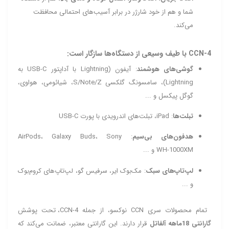
شما و هم از خود شارژر در برابر آسیب‌های احتمالی محافظت
می‌کند.
CCN‑4 با طیف وسیعی از دستگاه‌ها سازگار است:
گوشی‌های هوشمند
: آیفون (Lightning با آداپتور USB‑C به
Lightning)، سامسونگ گلکسی S/Note/Z، شیائومی، هواوی،
گوگل پیکسل و ...
تبلت‌ها
: iPad، تبلت‌های اندرویدی با پورت USB‑C
هدفون‌های بی‌سیم
: AirPods، Galaxy Buds، Sony
WH‑1000XM و ...
لپ‌تاپ‌های سبک
: مک‌بوک ایر، سرفیس گو، لپ‌تاپ‌های کروم‌بوک
و ...
تمام محصولات سری CCN نوکسو، از جمله CCN‑4، تحت پوشش
گارانتی 18ماهه آلفاتل
قرار دارند. این گارانتی معتبر، ضمانت می‌کند که