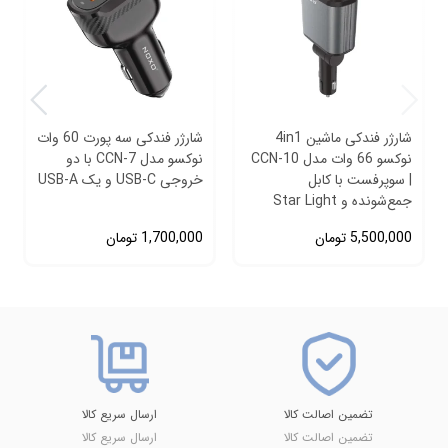
شارژر فندکی ماشین 4in1
شارژر فندکی سه پورت 60 وات
نوکسو 66 وات مدل CCN‑10
نوکسو مدل CCN-7 با دو
| سوپرفست با کابل
خروجی USB-C و یک USB-A
جمع‌شونده و Star Light
5,500,000
تومان
1,700,000
تومان
تضمین اصالت کالا
ارسال سریع کالا
تضمین اصالت کالا
ارسال سریع کالا