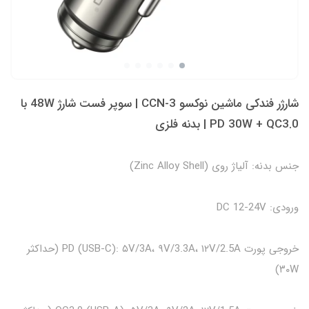
شارژر فندکی ماشین نوکسو CCN-3 | سوپر فست شارژ 48W با
PD 30W + QC3.0 | بدنه فلزی
جنس بدنه: آلیاژ روی (Zinc Alloy Shell)
ورودی: DC 12‑24V
خروجی پورت PD (USB‑C): ۵V/3A، ۹V/3.3A، ۱۲V/2.5A (حداکثر
۳۰W)