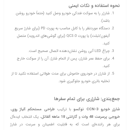
نحوه استفاده و نکات ایمنی
شارژر را به سوکت فندکی خودرو وصل کنید (حتماً خودرو روشن
باشد).
دستگاه موردنظر را با کابل مناسب به پورت PD (برای شارژ سریع
آیفون/تبلت) یا پورت QC3.0 (برای گوشی‌های اندروید) متصل
کنید.
چراغ LED آبی روشن نشان‌دهنده اتصال صحیح است.
برای حفظ عمر شارژر، پس از اتمام شارژ، آن را از سوکت خارج
کنید.
از شارژر در خودروی خاموش برای مدت طولانی استفاده نکنید تا از
تخلیه باتری خودرو جلوگیری شود.
جمع‌بندی: شارژری برای تمام سفرها
شارژر خودرو CCN‑3 نوکسو
با ترکیب
طراحی مستحکم آلیاژ روی
،
خروجی پرسرعت 48 وات
و
گارانتی 18 ماهه آلفاتل
، یک انتخاب ایده‌آل
برای هر راننده‌ای است که به قابلیت اطمینان و سرعت در شارژ