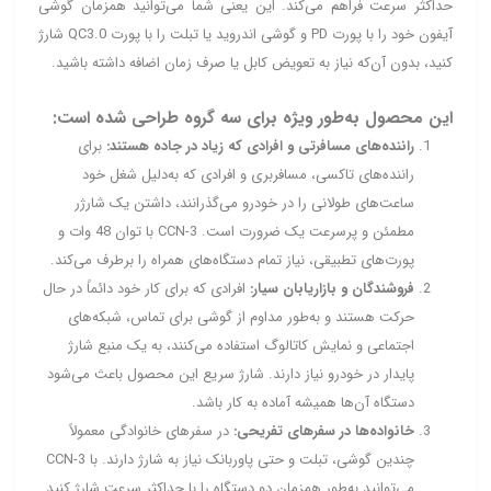
حداکثر سرعت فراهم می‌کند. این یعنی شما می‌توانید همزمان گوشی
آیفون خود را با پورت PD و گوشی اندروید یا تبلت را با پورت QC3.0 شارژ
کنید، بدون آن‌که نیاز به تعویض کابل یا صرف زمان اضافه داشته باشید.
این محصول به‌طور ویژه برای سه گروه طراحی شده است:
راننده‌های مسافرتی و افرادی که زیاد در جاده هستند:
برای
راننده‌های تاکسی، مسافربری و افرادی که به‌دلیل شغل خود
ساعت‌های طولانی را در خودرو می‌گذرانند، داشتن یک شارژر
مطمئن و پرسرعت یک ضرورت است. CCN‑3 با توان 48 وات و
پورت‌های تطبیقی، نیاز تمام دستگاه‌های همراه را برطرف می‌کند.
فروشندگان و بازاریابان سیار:
افرادی که برای کار خود دائماً در حال
حرکت هستند و به‌طور مداوم از گوشی برای تماس، شبکه‌های
اجتماعی و نمایش کاتالوگ استفاده می‌کنند، به یک منبع شارژ
پایدار در خودرو نیاز دارند. شارژ سریع این محصول باعث می‌شود
دستگاه آن‌ها همیشه آماده به کار باشد.
خانواده‌ها در سفرهای تفریحی:
در سفرهای خانوادگی معمولاً
چندین گوشی، تبلت و حتی پاوربانک نیاز به شارژ دارند. با CCN‑3
می‌توانید به‌طور همزمان دو دستگاه را با حداکثر سرعت شارژ کنید