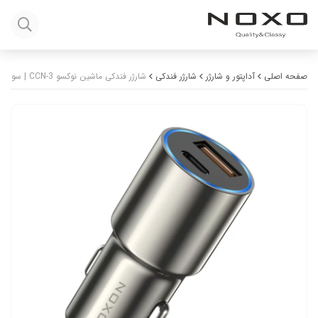
صفحه اصلی
آداپتور و شارژر
شارژر فندکی
شارژر فندکی ماشین نوکسو CCN-3 | سوپر فست شارژ 48W با PD 30W + QC3.0 | بدنه فلزی