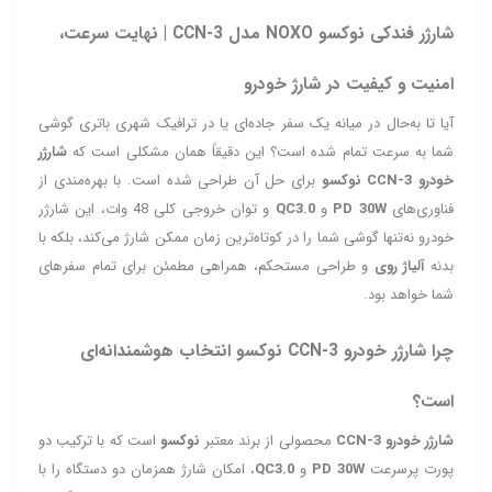
شارژر فندکی نوکسو NOXO مدل CCN-3 | نهایت سرعت،
امنیت و کیفیت در شارژ خودرو
آیا تا به‌حال در میانه یک سفر جاده‌ای یا در ترافیک شهری باتری گوشی
شما به سرعت تمام شده است؟ این دقیقاً همان مشکلی است که
شارژر
خودرو CCN‑3 نوکسو
برای حل آن طراحی شده است. با بهره‌مندی از
فناوری‌های
PD 30W
و
QC3.0
و توان خروجی کلی 48 وات، این شارژر
خودرو نه‌تنها گوشی شما را در کوتاه‌ترین زمان ممکن شارژ می‌کند، بلکه با
بدنه
آلیاژ روی
و طراحی مستحکم، همراهی مطمئن برای تمام سفرهای
شما خواهد بود.
چرا شارژر خودرو CCN‑3 نوکسو انتخاب هوشمندانه‌ای
است؟
شارژر خودرو CCN‑3
محصولی از برند معتبر
نوکسو
است که با ترکیب دو
پورت پرسرعت
PD 30W
و
QC3.0
، امکان شارژ همزمان دو دستگاه را با