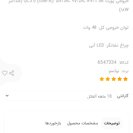
خروجی پورت QC3.0 (USB‑A): ۵V/3A، ۹V/2A، ۱۲V/1.5A (حداکثر
۱۸W)
توان خروجی کل: 48 وات
چراغ نشانگر: LED آبی
کدکالا:
برند:
نوکسو
گارانتی
توضیحات
مشخصات محصول
بازخوردها