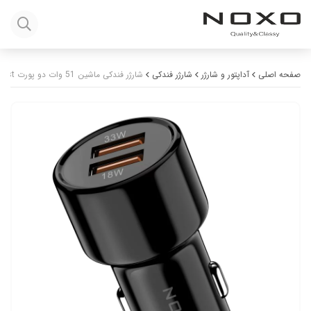
صفحه اصلی
آداپتور و شارژر
شارژر فندکی
شارژر فندکی ماشین 51 وات دو پورت Super Fast نوکسو مدل CCN-1