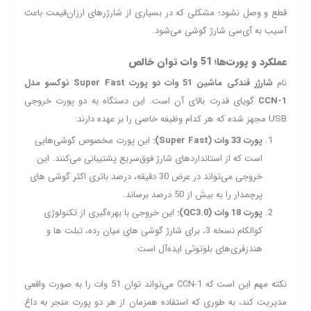
قطع و وصل نشود؛ مشکلی که در بسیاری از شارژرهای ارزان‌قیمت باعث
آسیب به آی‌سی شارژ گوشی می‌شود.
عملکرد و پورت‌ها؛ 51 وات توان خالص
نام
شارژر فندکی ماشین 51 وات دو پورت Super Fast نوکسو مدل
CCN-1
گویای قدرت بالای آن است. این دستگاه به دو پورت خروجی
USB مجهز شده که هر کدام وظیفه خاصی را بر عهده دارند:
پورت 33 وات (Super Fast):
این پورت مخصوص گوشی‌هایی
است که از استانداردهای شارژ فوق‌سریع پشتیبانی می‌کنند. این
خروجی می‌تواند در عرض 30 دقیقه، درصد باتری اکثر گوشی‌ های
پرچمدار را به بیش از 50 درصد برساند.
پورت 18 وات (QC3.0):
این خروجی با بهره‌گیری از تکنولوژی
کوالکام نسخه 3، برای شارژ گوشی‌ های میان‌ رده، تبلت‌ ها و
هندزفری‌های بلوتوثی ایده‌آل است.
نکته مهم این است که CCN-1 می‌تواند توان 51 وات را به صورت واقعی
مدیریت کند، به طوری که استفاده همزمان از هر دو پورت منجر به داغ