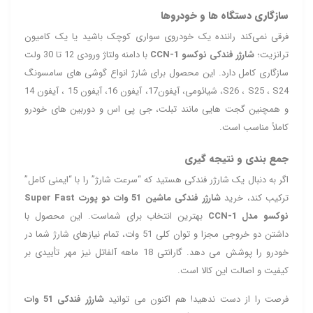
سازگاری دستگاه‌ ها و خودروها
فرقی نمی‌کند راننده یک خودروی سواری کوچک باشید یا یک کامیون
ترانزیت؛
شارژر فندکی نوکسو CCN-1
با دامنه ولتاژ ورودی 12 تا 30 ولت
سازگاری کامل دارد. این محصول برای شارژ انواع گوشی‌ های سامسونگ
S26 ، S25 ، S24، شیائومی، آیفون17، آیفون 16، آیفون 15 ، آیفون 14
و همچنین گجت‌ هایی مانند تبلت، جی‌ پی‌ اس و دوربین‌ های خودرو
کاملاً مناسب است.
جمع‌ بندی و نتیجه‌ گیری
اگر به دنبال یک شارژر فندکی هستید که “سرعت شارژ” را با “ایمنی کامل”
ترکیب کند، خرید
شارژر فندکی ماشین 51 وات دو پورت Super Fast
نوکسو مدل CCN-1
بهترین انتخاب برای شماست. این محصول با
داشتن دو خروجی مجزا و توان کلی 51 وات، تمام نیازهای شارژ شما در
خودرو را پوشش می‌ دهد. گارانتی 18 ماهه آلفاتل نیز مهر تأییدی بر
کیفیت و اصالت این کالا است.
فرصت را از دست ندهید! هم‌ اکنون می‌ توانید
شارژر فندکی 51 وات