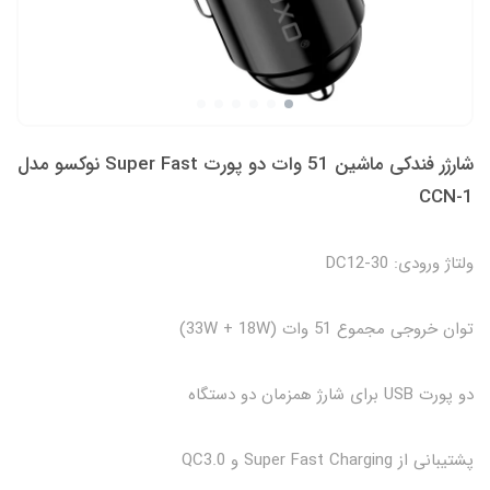
شارژر فندکی ماشین 51 وات دو پورت Super Fast نوکسو مدل
CCN-1
ولتاژ ورودی: DC12-30
توان خروجی مجموع 51 وات (33W + 18W)
دو پورت USB برای شارژ همزمان دو دستگاه
پشتیبانی از Super Fast Charging و QC3.0