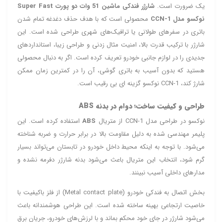
یک ضرورت است.
شارژر فندکی ماشین 51 وات دو پورت Super Fast
نوکسو مدل CCN-1
محصولی است که با هدف حذف دغدغه تمام شدن
باتری در سفرهای طولانی یا ترافیک‌های شهری طراحی شده است. این
شارژر با ترکیب قدرت بالا، امنیت مثال‌ زدنی و طراحی زیبا، استانداردهای
جدیدی را در لوازم جانبی خودرو تعریف کرده است. اگر به دنبال محصولی
هستید که بدون آسیب به باتری گوشی، آن را در کمترین زمان ممکن
شارژ کند، CCN-1 نوکسو گزینه‌ ای بی‌ رقیب است.
طراحی و کیفیت ساخت؛ دوام در بدنه ABS
نوکسو در طراحی مدل CCN-1 از متریال
ABS
استفاده کرده است. این
پلیمر مهندسی شده به دلیل مقاومت بالا در برابر حرارت و ضربه شناخته
می‌شود. با توجه به اینکه محیط داخل خودرو در تابستان می‌تواند بسیار
گرم شود، انتخاب این متریال باعث می‌شود بدنه شارژر دفرمه نشده و
مدارهای داخلی آسیب نبینند.
بخش اتصال به فندکی خودرو (Metal contact plate) از فلز باکیفیت با
خاصیت ارتجاعی بهینه ساخته شده است. این طراحی هوشمندانه باعث
می‌شود شارژر در جای خود محکم بماند و با لرزش‌های خودرو، جریان برق