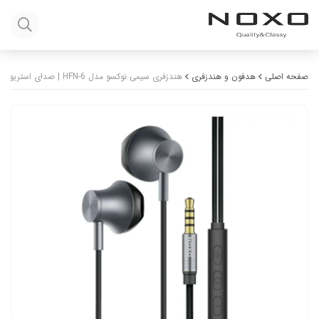
صفحه اصلی
هدفون و هندزفری
هندزفری سیمی نوکسو مدل HFN-6 | صدای استریو با جک ۳.۵ میلی‌متری و طراحی مقاوم