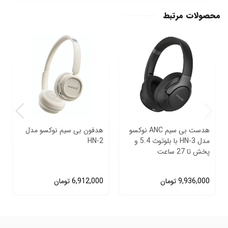
محصولات مرتبط
هدست بی‌ سیم ANC نوکسو
هدفون بی سیم نوکسو مدل
مدل HN‑3 با بلوتوث 5.4 و
HN-2
پخش تا 27 ساعت
9,936,000
تومان
6,912,000
تومان